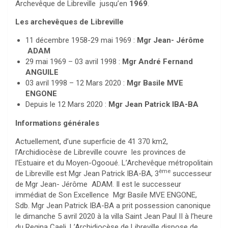
Archevêque de Libreville jusqu’en
1969
.
Les archevêques de Libreville
11 décembre 1958-29 mai 1969 :
Mgr Jean- Jérôme
ADAM
29 mai 1969 – 03 avril 1998 :
Mgr André Fernand
ANGUILE
03 avril 1998 – 12 Mars 2020 :
Mgr Basile MVE
ENGONE
Depuis le 12 Mars 2020 :
Mgr Jean Patrick IBA-BA
Informations générales
Actuellement, d’une superficie de 41 370 km2,
l’Archidiocèse de Libreville couvre les provinces de
l’Estuaire et du Moyen-Ogooué. L’Archevêque métropolitain
ème
de Libreville est Mgr Jean Patrick IBA-BA, 3
successeur
de Mgr Jean- Jérôme ADAM. Il est le successeur
immédiat de Son Excellence Mgr Basile MVE ENGONE,
Sdb. Mgr Jean Patrick IBA-BA a prit possession canonique
le dimanche 5 avril 2020 à la villa Saint Jean Paul II à l’heure
du Regina Caeli. L’Archidiocèse de Libreville dispose de