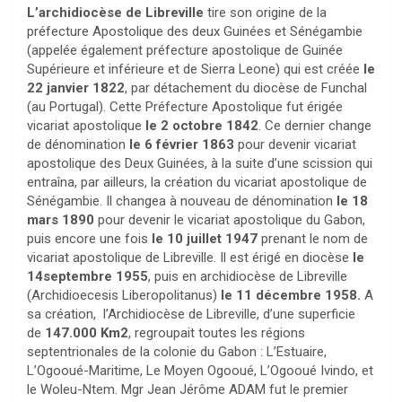
L’archidiocèse de Libreville
tire son origine de la
préfecture Apostolique des deux Guinées et Sénégambie
(appelée également préfecture apostolique de Guinée
Supérieure et inférieure et de Sierra Leone) qui est créée
le
22 janvier 1822
, par détachement du diocèse de Funchal
(au Portugal). Cette Préfecture Apostolique fut érigée
vicariat apostolique
le 2 octobre 1842
. Ce dernier change
de dénomination
le 6 février 1863
pour devenir vicariat
apostolique des Deux Guinées, à la suite d’une scission qui
entraîna, par ailleurs, la création du vicariat apostolique de
Sénégambie. Il changea à nouveau de dénomination
le 18
mars 1890
pour devenir le vicariat apostolique du Gabon,
puis encore une fois
le 10 juillet 1947
prenant le nom de
vicariat apostolique de Libreville. Il est érigé en diocèse
le
14septembre 1955
, puis en archidiocèse de Libreville
(Archidioecesis Liberopolitanus)
le 11 décembre 1958.
A
sa création, l’Archidiocèse de Libreville, d’une superficie
de
147.000 Km2
, regroupait toutes les régions
septentrionales de la colonie du Gabon : L’Estuaire,
L’Ogooué-Maritime, Le Moyen Ogooué, L’Ogooué Ivindo, et
le Woleu-Ntem. Mgr Jean Jérôme ADAM fut le premier