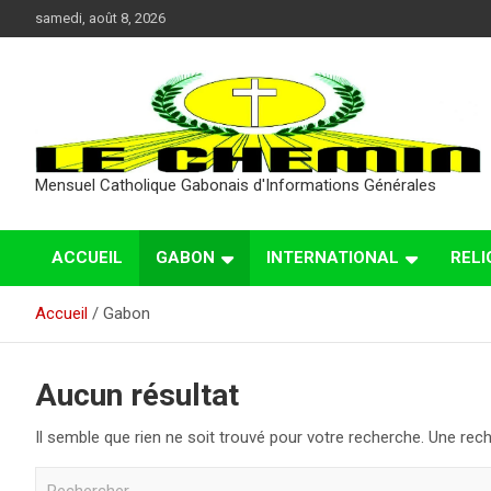
Aller
samedi, août 8, 2026
au
contenu
Mensuel Catholique Gabonais d'Informations Générales
ACCUEIL
GABON
INTERNATIONAL
RELI
Accueil
Gabon
Aucun résultat
Il semble que rien ne soit trouvé pour votre recherche. Une rech
R