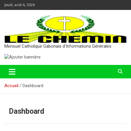
Aller
jeudi, août 6, 2026
au
contenu
Mensuel Catholique Gabonais d'Informations Générales
Accueil
Dashboard
Dashboard