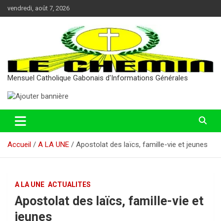
Aller
vendredi, août 7, 2026
au
contenu
Mensuel Catholique Gabonais d'Informations Générales
Accueil
A LA UNE
Apostolat des laïcs, famille-vie et jeunes
A LA UNE
ACTUALITES
Apostolat des laïcs, famille-vie et
jeunes