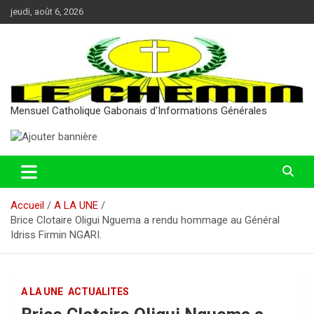
Aller
jeudi, août 6, 2026
au
contenu
Mensuel Catholique Gabonais d'Informations Générales
Accueil
A LA UNE
Brice Clotaire Oligui Nguema a rendu hommage au Général
Idriss Firmin NGARI.
A LA UNE
ACTUALITES