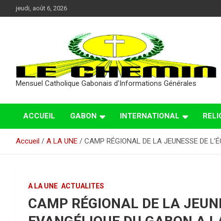
Aller
jeudi, août 6, 2026
au
contenu
Mensuel Catholique Gabonais d'Informations Générales
ACCUEIL
GABON
INTERNATIONAL
RELI
Accueil
A LA UNE
CAMP RÉGIONAL DE LA JEUNESSE DE L’
A LA UNE
ACTUALITES
CAMP RÉGIONAL DE LA JEUNE