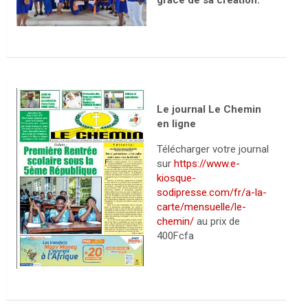
grâce de sa création.
Le journal Le Chemin
en ligne
Télécharger votre journal
sur
https://www.e-
kiosque-
sodipresse.com/fr/a-la-
carte/mensuelle/le-
chemin/
au prix de
400Fcfa