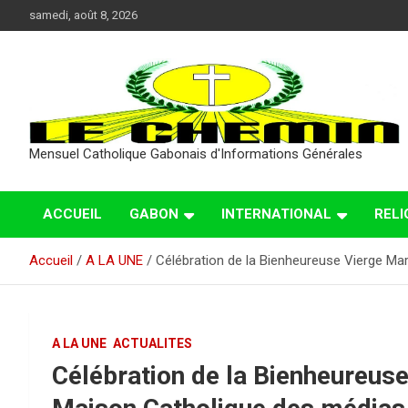
Aller
samedi, août 8, 2026
au
contenu
Mensuel Catholique Gabonais d'Informations Générales
ACCUEIL
GABON
INTERNATIONAL
RELI
Accueil
A LA UNE
Célébration de la Bienheureuse Vierge Ma
A LA UNE
ACTUALITES
Célébration de la Bienheureuse