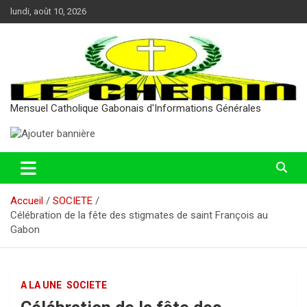
Aller
lundi, août 10, 2026
au
contenu
Mensuel Catholique Gabonais d'Informations Générales
Accueil
SOCIETE
Célébration de la fête des stigmates de saint François au
Gabon
A LA UNE
SOCIETE