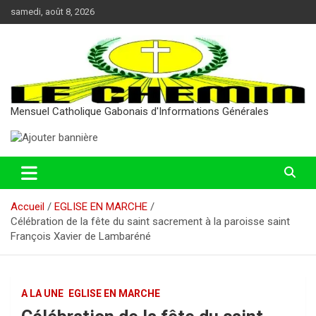
Aller
samedi, août 8, 2026
au
contenu
Mensuel Catholique Gabonais d'Informations Générales
Accueil
EGLISE EN MARCHE
Célébration de la fête du saint sacrement à la paroisse saint
François Xavier de Lambaréné
A LA UNE
EGLISE EN MARCHE