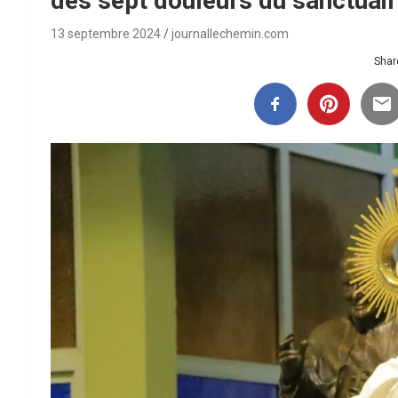
des sept douleurs du sanctuai
13 septembre 2024
journallechemin.com
Share