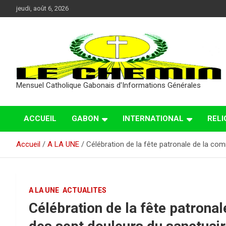
Aller
jeudi, août 6, 2026
au
contenu
Mensuel Catholique Gabonais d'Informations Générales
ACCUEIL
GABON
INTERNATIONAL
RELI
Accueil
A LA UNE
Célébration de la fête patronale de la 
A LA UNE
ACTUALITES
Célébration de la fête patron