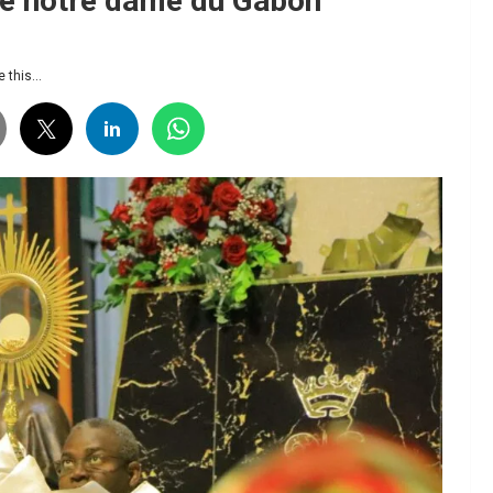
re notre dame du Gabon
 this...