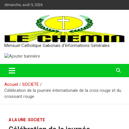
Aller
dimanche, août 9, 2026
au
contenu
Mensuel Catholique Gabonais d'Informations Générales
Accueil
SOCIETE
Célébration de la journée internationale de la croix rouge et du
croissant rouge
A LA UNE
SOCIETE