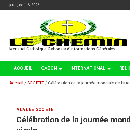
Aller
jeudi, août 6, 2026
au
contenu
Mensuel Catholique Gabonais d'Informations Générales
ACCUEIL
GABON
INTERNATIONAL
RELI
Accueil
SOCIETE
Célébration de la journée mondiale de lutte 
A LA UNE
SOCIETE
Célébration de la journée mondi