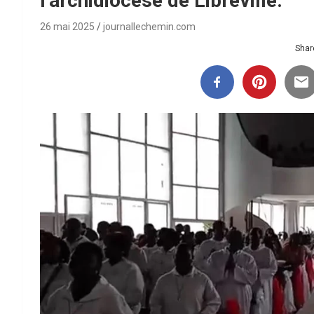
l’archidiocèse de Libreville.
26 mai 2025
journallechemin.com
Share