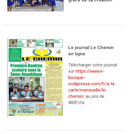
grâce de sa création.
Le journal Le Chemin
en ligne
Télécharger votre journal
sur
https://www.e-
kiosque-
sodipresse.com/fr/a-la-
carte/mensuelle/le-
chemin/
au prix de
400Fcfa