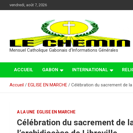
Aller
vendredi, août 7, 2026
au
contenu
Mensuel Catholique Gabonais d'Informations Générales
ACCUEIL
GABON
INTERNATIONAL
RELI
Accueil
EGLISE EN MARCHE
Célébration du sacrement de la c
A LA UNE
EGLISE EN MARCHE
Célébration du sacrement de l