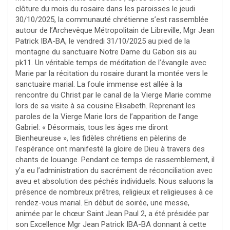
clôture du mois du rosaire dans les paroisses le jeudi
30/10/2025, la communauté chrétienne s’est rassemblée
autour de l’Archevêque Métropolitain de Libreville, Mgr Jean
Patrick IBA-BA, le vendredi 31/10/2025 au pied de la
montagne du sanctuaire Notre Dame du Gabon sis au
pk11. Un véritable temps de méditation de l’évangile avec
Marie par la récitation du rosaire durant la montée vers le
sanctuaire marial. La foule immense est allée à la
rencontre du Christ par le canal de la Vierge Marie comme
lors de sa visite à sa cousine Elisabeth. Reprenant les
paroles de la Vierge Marie lors de l’apparition de l’ange
Gabriel: « Désormais, tous les âges me diront
Bienheureuse », les fidèles chrétiens en pèlerins de
l’espérance ont manifesté la gloire de Dieu à travers des
chants de louange. Pendant ce temps de rassemblement, il
y’a eu l’administration du sacrément de réconciliation avec
aveu et absolution des péchés individuels. Nous saluons la
présence de nombreux prêtres, religieux et religieuses à ce
rendez-vous marial. En début de soirée, une messe,
animée par le chœur Saint Jean Paul 2, a été présidée par
son Excellence Mgr Jean Patrick IBA-BA donnant à cette