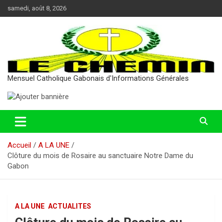
Aller
samedi, août 8, 2026
au
contenu
Mensuel Catholique Gabonais d'Informations Générales
Accueil
A LA UNE
Clôture du mois de Rosaire au sanctuaire Notre Dame du
Gabon
A LA UNE
ACTUALITES