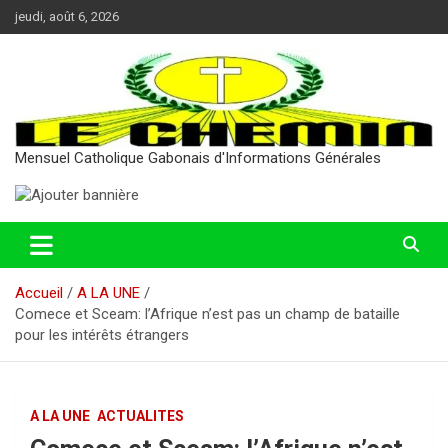
Aller
jeudi, août 6, 2026
au
contenu
Mensuel Catholique Gabonais d'Informations Générales
Accueil
A LA UNE
Comece et Sceam: l’Afrique n’est pas un champ de bataille
pour les intérêts étrangers
A LA UNE
ACTUALITES