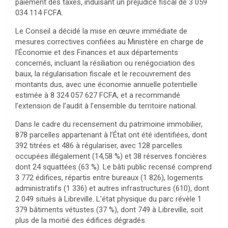
paiement des taxes, induisant un préjudice fiscal de 3 059
034 114 FCFA.
Le Conseil a décidé la mise en œuvre immédiate de
mesures correctives confiées au Ministère en charge de
l’Économie et des Finances et aux départements
concernés, incluant la résiliation ou renégociation des
baux, la régularisation fiscale et le recouvrement des
montants dus, avec une économie annuelle potentielle
estimée à 8 324 057 627 FCFA, et a recommandé
l’extension de l’audit à l’ensemble du territoire national.
Dans le cadre du recensement du patrimoine immobilier,
878 parcelles appartenant à l’État ont été identifiées, dont
392 titrées et 486 à régulariser, avec 128 parcelles
occupées illégalement (14,58 %) et 38 réserves foncières
dont 24 squattées (63 %). Le bâti public recensé comprend
3 772 édifices, répartis entre bureaux (1 826), logements
administratifs (1 336) et autres infrastructures (610), dont
2 049 situés à Libreville. L’état physique du parc révèle 1
379 bâtiments vétustes (37 %), dont 749 à Libreville, soit
plus de la moitié des édifices dégradés.