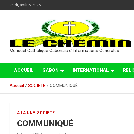
Aller
jeudi, août 6, 2026
au
contenu
Mensuel Catholique Gabonais d'Informations Générales
ACCUEIL
GABON
INTERNATIONAL
RELI
Accueil
SOCIETE
COMMUNIQUÉ
A LA UNE
SOCIETE
COMMUNIQUÉ