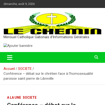
Aller
dimanche, août 9, 2026
au
contenu
Mensuel Catholique Gabonais d'Informations Générales
Accueil
SOCIETE
Conférence – débat sur le chrétien face à l’homosexualité
paroisse saint pierre de Libreville
A LA UNE
SOCIETE