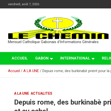
Aller
vendredi, août 7, 2026
au
contenu
Mensuel Catholique Gabonais d'Informations Générales
ACCUEIL
GABON
INTERNATIONAL
RELI
Accueil
A LA UNE
Depuis rome, des burkinabè prient pour la 
A LA UNE
ACTUALITES
Depuis rome, des burkinabè pri