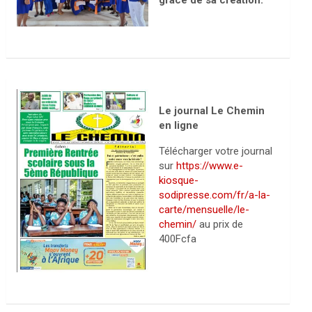
grâce de sa création.
Le journal Le Chemin
en ligne
Télécharger votre journal
sur
https://www.e-
kiosque-
sodipresse.com/fr/a-la-
carte/mensuelle/le-
chemin/
au prix de
400Fcfa