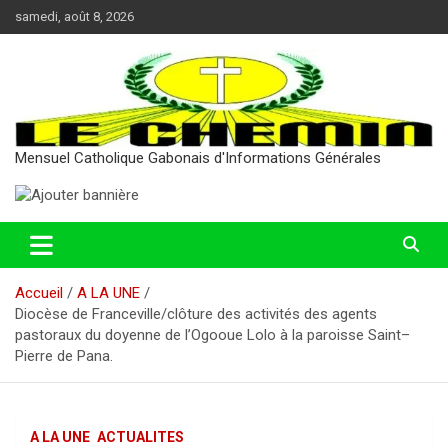
Aller
samedi, août 8, 2026
au
contenu
Mensuel Catholique Gabonais d'Informations Générales
Accueil
A LA UNE
Diocèse de Franceville/clôture des activités des agents
pastoraux du doyenne de l’Ogooue Lolo à la paroisse Saint–
Pierre de Pana.
A LA UNE
ACTUALITES