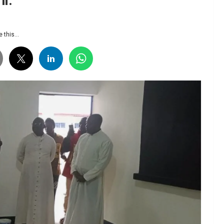
i.
 this...