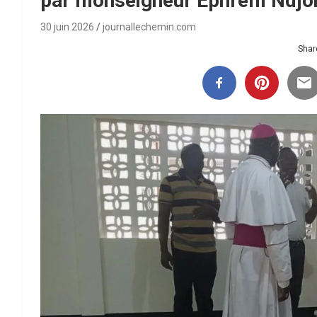
par monseigneur Éphrem Ndjon
30 juin 2026
journallechemin.com
Share