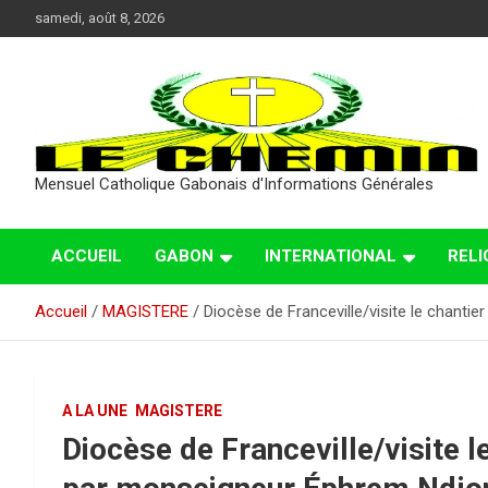
Aller
samedi, août 8, 2026
au
contenu
Mensuel Catholique Gabonais d'Informations Générales
ACCUEIL
GABON
INTERNATIONAL
RELI
Accueil
MAGISTERE
Diocèse de Franceville/visite le chanti
A LA UNE
MAGISTERE
Diocèse de Franceville/visite l