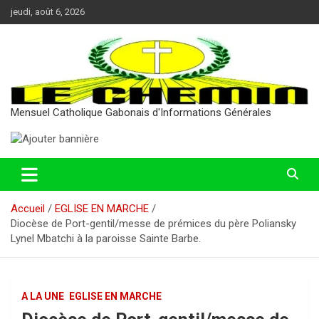
Aller
jeudi, août 6, 2026
au
contenu
Mensuel Catholique Gabonais d'Informations Générales
Accueil
EGLISE EN MARCHE
Diocèse de Port-gentil/messe de prémices du père Poliansky
Lynel Mbatchi à la paroisse Sainte Barbe.
A LA UNE
EGLISE EN MARCHE