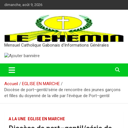
Aller
dimanche, août 9, 2026
au
contenu
Mensuel Catholique Gabonais d'Informations Générales
Accueil
EGLISE EN MARCHE
Diocèse de port–gentil/série de rencontre des jeunes garçons
et filles du doyenné de la ville par l’évêque de Port–gentil
A LA UNE
EGLISE EN MARCHE