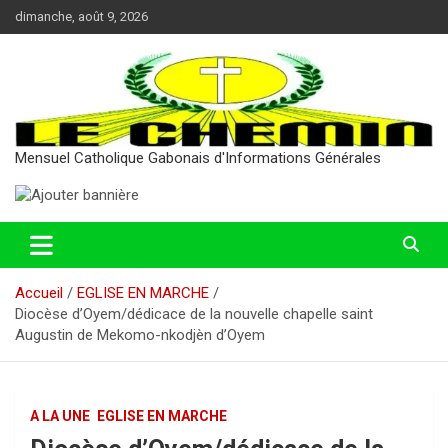
Aller
dimanche, août 9, 2026
au
contenu
Mensuel Catholique Gabonais d'Informations Générales
Accueil
EGLISE EN MARCHE
Diocèse d’Oyem/dédicace de la nouvelle chapelle saint
Augustin de Mekomo-nkodjèn d’Oyem
A LA UNE
EGLISE EN MARCHE