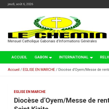
Aller
jeudi, août 6, 2026
au
contenu
Mensuel Catholique Gabonais d'Informations Générales
ACCUEIL
GABON
INTERNATIONAL
RELI
Accueil
EGLISE EN MARCHE
Diocèse d’Oyem/Messe de rentré
EGLISE EN MARCHE
Diocèse d’Oyem/Messe de rent