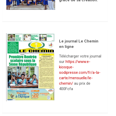
grâce de sa création.
Le journal Le Chemin
en ligne
Télécharger votre journal
sur
https://www.e-
kiosque-
sodipresse.com/fr/a-la-
carte/mensuelle/le-
chemin/
au prix de
400Fcfa