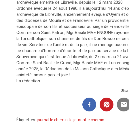
archévêque émérite de Libreville, depuis le 12 mars 2020.
Ordonné évêque le 24 août 1980, il a aujourd’hui 44 ans d’
archévêque de Libreville, anciennement évêque d’Oyem et 
des diocèses de Mouila et de Franceville. Par un providentiel
épiscopale de son fils et successeur au siège de Francevill
Comme son Saint Patron, Mgr Basile MVE ENGONE rayonne pa
la foi catholique, son charisme de fils de Don Bosco ne cess
de vie. Serviteur de l’unité et de la paix, il ne menage aucun e
ce charisme d’homme d’écoute et de paix au service de la 
Souveraine qui s’est tenue à Libreville, du 27 mars au 21 avri
Comme Saint Basile le Grand, Mgr Basile MVE est un enseign
année 2025, la Rédaction de la Maison Catholique des Média
sainteté, amour, paix et joie !
La rédaction
Share
Étiquettes:
journal le chemin
,
le journal le chemin