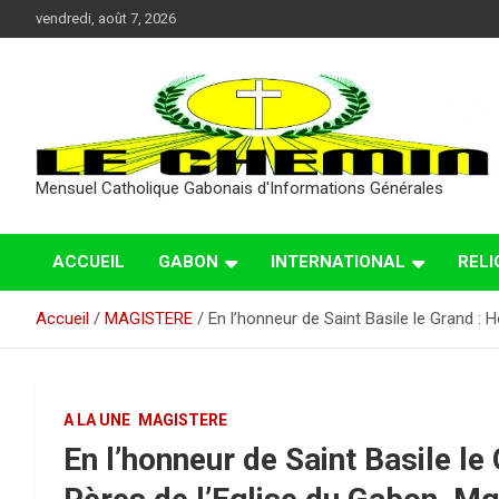
Aller
vendredi, août 7, 2026
au
contenu
Mensuel Catholique Gabonais d'Informations Générales
ACCUEIL
GABON
INTERNATIONAL
RELI
Accueil
MAGISTERE
En l’honneur de Saint Basile le Grand 
A LA UNE
MAGISTERE
En l’honneur de Saint Basile l