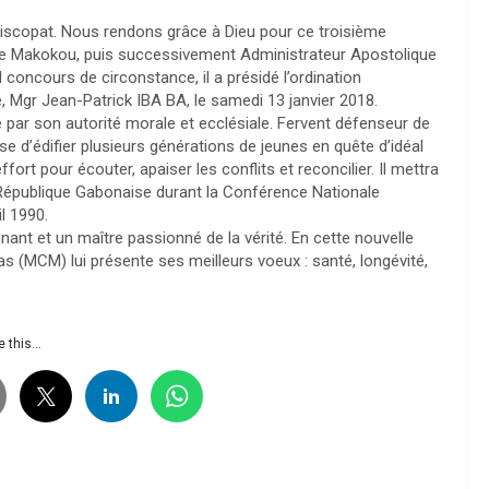
épiscopat. Nous rendons grâce à Dieu pour ce troisième
de Makokou, puis successivement Administrateur Apostolique
 concours de circonstance, il a présidé l’ordination
e, Mgr Jean-Patrick IBA BA, le samedi 13 janvier 2018.
r son autorité morale et ecclésiale. Fervent défenseur de
e d’édifier plusieurs générations de jeunes en quête d’idéal
ffort pour écouter, apaiser les conflits et reconcilier. Il mettra
République Gabonaise durant la Conférence Nationale
l 1990.
ant et un maître passionné de la vérité. En cette nouvelle
s (MCM) lui présente ses meilleurs voeux : santé, longévité,
 this...