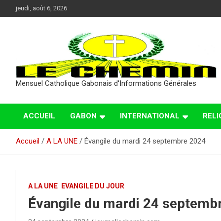
Aller
jeudi, août 6, 2026
au
contenu
Mensuel Catholique Gabonais d'Informations Générales
ACCUEIL
GABON
INTERNATIONAL
RELI
Accueil
A LA UNE
Évangile du mardi 24 septembre 2024
A LA UNE
EVANGILE DU JOUR
Évangile du mardi 24 septemb