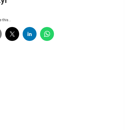
tyr
 this...