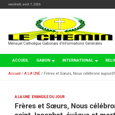
Aller
vendredi, août 7, 2026
au
contenu
Mensuel Catholique Gabonais d'Informations Générales
ACCUEIL
GABON
INTERNATIONAL
RELI
Accueil
A LA UNE
Frères et Sœurs, Nous célébrons aujourd’
A LA UNE
EVANGILE DU JOUR
Frères et Sœurs, Nous célébro