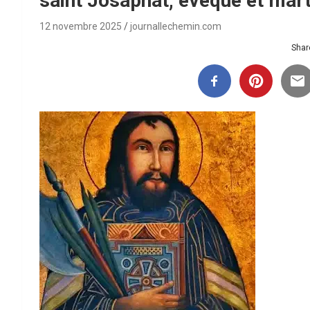
saint Josaphat, évêque et mar
12 novembre 2025
journallechemin.com
Share