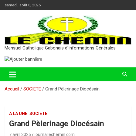
Aller
samedi, août 8, 2026
au
contenu
Mensuel Catholique Gabonais d'Informations Générales
Accueil
SOCIETE
Grand Pèlerinage Diocésain
A LA UNE
SOCIETE
Grand Pèlerinage Diocésain
7 avril 2025
journallechemin.com