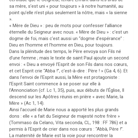
sa mère, s’est uni « pour toujours » à notre humanité, au
point qu’elle n’est plus seulement la nôtre, mais « la sienne
».
« Mère de Dieu » : peu de mots pour confesser l’alliance
éternelle du Seigneur avec nous. « Mère de Dieu » : c’est un
dogme de foi, mais c’est aussi un “dogme d’espérance” :
Dieu en l’homme et l’homme en Dieu, pour toujours.
Dans la plénitude des temps, le Père envoya son Fils né
d’une femme ; mais le texte de saint Paul ajoute un second
envoi : « Dieu a envoyé l’Esprit de son Fils dans nos cœurs,
et cet Esprit crie “Abba !”, c’est-à-dire : Père ! » (Ga 4, 6). Et
dans l’envoi de l’Esprit aussi, la Mère est protagoniste :
l’Esprit Saint commence à se poser sur elle à
l’Annonciation (cf. Lc 1, 35), puis, aux débuts de l’Église, Il
descend sur les Apôtres réunis en prière « avec Marie, la
Mère » (Ac 1, 14).
Ainsi l’accueil de Marie nous a apporté les plus grands
dons : elle « a fait du Seigneur de majesté notre frère »
(Tommaso da Celano, Vita seconda, CL, 198 : FF 786) et a
permis à l’Esprit de crier dans nos cœurs : “Abbà, Père !”.
La maternité de Marie est la voie pour rencontrer la