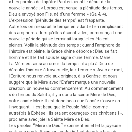
« Les paroles de l’apôtre Paul éclairent le début de la
nouvelle année : « Lorsqu’est venue la plénitude des temps,
Dieu a envoyé son Fils, né d’une femme » (Ga 4, 4).
L’expression “plénitude des temps” est frappante.
Autrefois on mesurait le temps en vidant et en remplissant
des amphores : lorsqu’elles étaient vides, commençait une
nouvelle période qui se terminait lorsqu’elles étaient
pleines. Voilà la plénitude des temps : quand l’amphore de
l’histoire est pleine, la Grâce divine déborde : Dieu se fait
homme et Il le fait sous le signe d’une femme, Marie…
La Mère est ainsi au cœur du temps : il a plu à Dieu de
dérouler l’histoire à travers elle, la « femme ». Avec ce mot,
l’Écriture nous renvoie aux origines, à la Genèse, et nous
suggère que la Mère avec l’Enfant marque une nouvelle
création, un nouveau commencement. Au commencement
« du temps du Salut », il y a donc la sainte Mère de Dieu,
notre sainte Mère. Il est donc beau que l’année s’ouvre en
l’invoquant ; il est beau que le Peuple fidèle, comme
autrefois à Éphèse– ils étaient courageux ces chrétiens ! -,
proclame avec joie la Sainte Mère de Dieu.
Les paroles ״Mère de Dieu״ expriment en effet la joyeuse
certitude que le Seigneur, tendre Enfant dans les bras de