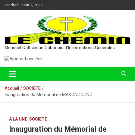
Aller
vendredi, août 7, 2026
au
contenu
Mensuel Catholique Gabonais d'Informations Générales
Accueil
SOCIETE
Inauguration du Mémorial de MAKONGOGNO
A LA UNE
SOCIETE
Inauguration du Mémorial de