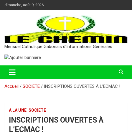
Aller
dimanche, août 9, 2026
au
contenu
Mensuel Catholique Gabonais d'Informations Générales
Accueil
SOCIETE
INSCRIPTIONS OUVERTES À L’ECMAC !
A LA UNE
SOCIETE
INSCRIPTIONS OUVERTES À
L’ECMAC !