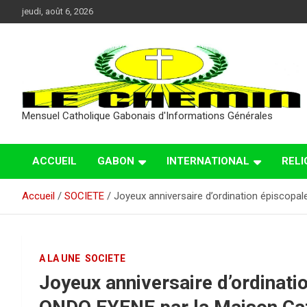
Aller
jeudi, août 6, 2026
au
contenu
Mensuel Catholique Gabonais d'Informations Générales
ACCUEIL
GABON
INTERNATIONAL
RELI
Accueil
SOCIETE
Joyeux anniversaire d’ordination épiscop
A LA UNE
SOCIETE
Joyeux anniversaire d’ordinati