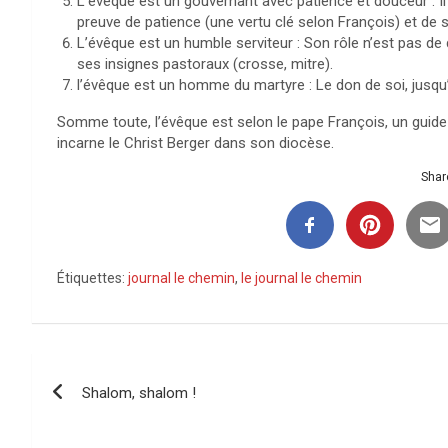
L’évêque est un gouvernant avec patience et douceur : Il
preuve de patience (une vertu clé selon François) et de s
L’évêque est un humble serviteur : Son rôle n’est pas de 
ses insignes pastoraux (crosse, mitre).
l’évêque est un homme du martyre : Le don de soi, jusqu
Somme toute, l’évêque est selon le pape François, un guide
incarne le Christ Berger dans son diocèse.
Share
Étiquettes:
journal le chemin
,
le journal le chemin
Navigation
Shalom, shalom !
de