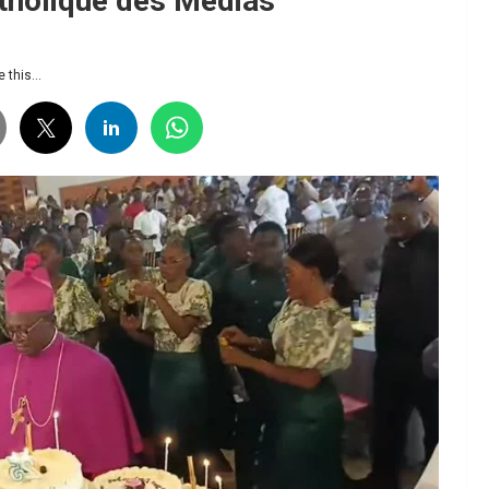
tholique des Médias
 this...