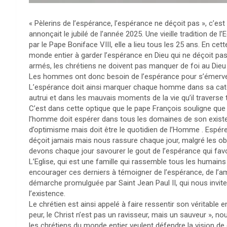
« Pèlerins de l’espérance, l’espérance ne déçoit pas », c’e
annonçait le jubilé de l’année 2025. Une vieille tradition de
par le Pape Boniface VIII, elle a lieu tous les 25 ans. En cette
monde entier à garder l’espérance en Dieu qui ne déçoit pas
armés, les chrétiens ne doivent pas manquer de foi au Dieu 
Les hommes ont donc besoin de l’espérance pour s’émerveil
L’espérance doit ainsi marquer chaque homme dans sa catégo
autrui et dans les mauvais moments de la vie qu’il traverse 
C’est dans cette optique que le pape François souligne que 
l’homme doit espérer dans tous les domaines de son existe
d’optimisme mais doit être le quotidien de l’Homme . Espérer
déçoit jamais mais nous rassure chaque jour, malgré les ob
devons chaque jour savourer le gout de l’espérance qui favori
L’Eglise, qui est une famille qui rassemble tous les humains
encourager ces derniers à témoigner de l’espérance, de l’amou
démarche promulguée par Saint Jean Paul II, qui nous invit
l’existence.
Le chrétien est ainsi appelé à faire ressentir son véritable 
peur, le Christ n’est pas un ravisseur, mais un sauveur », no
les chrétiens du monde entier veulent défendre la vision de c