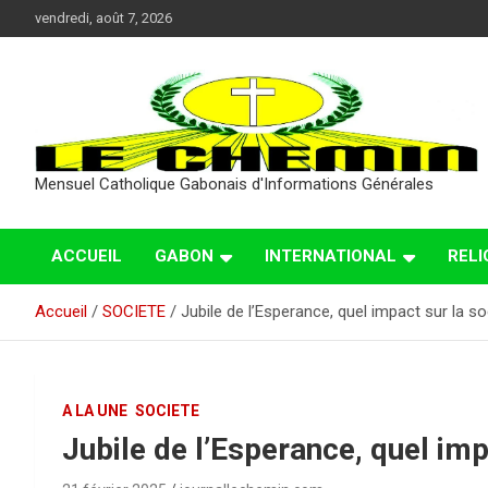
Aller
vendredi, août 7, 2026
au
contenu
Mensuel Catholique Gabonais d'Informations Générales
ACCUEIL
GABON
INTERNATIONAL
RELI
Accueil
SOCIETE
Jubile de l’Esperance, quel impact sur la so
A LA UNE
SOCIETE
Jubile de l’Esperance, quel imp