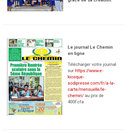
grâce de sa création.
Le journal Le Chemin
en ligne
Télécharger votre journal
sur
https://www.e-
kiosque-
sodipresse.com/fr/a-la-
carte/mensuelle/le-
chemin/
au prix de
400Fcfa