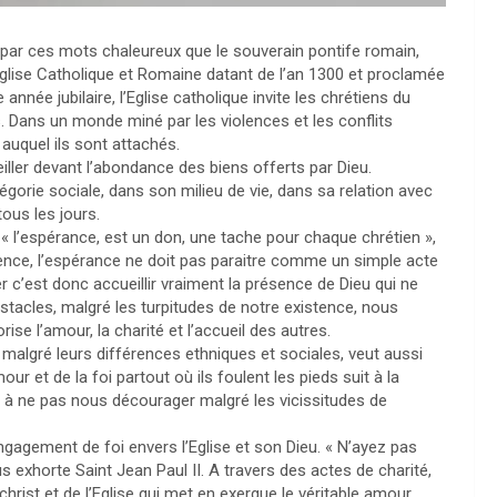
st par ces mots chaleureux que le souverain pontife romain,
 l’Eglise Catholique et Romaine datant de l’an 1300 et proclamée
 année jubilaire, l’Eglise catholique invite les chrétiens du
. Dans un monde miné par les violences et les conflits
auquel ils sont attachés.
ler devant l’abondance des biens offerts par Dieu.
rie sociale, dans son milieu de vie, dans sa relation avec
tous les jours.
« l’espérance, est un don, une tache pour chaque chrétien »,
nce, l’espérance ne doit pas paraitre comme un simple acte
 c’est donc accueillir vraiment la présence de Dieu qui ne
stacles, malgré les turpitudes de notre existence, nous
se l’amour, la charité et l’accueil des autres.
 malgré leurs différences ethniques et sociales, veut aussi
r et de la foi partout où ils foulent les pieds suit à la
e à ne pas nous décourager malgré les vicissitudes de
engagement de foi envers l’Eglise et son Dieu. « N’ayez pas
us exhorte Saint Jean Paul II. A travers des actes de charité,
hrist et de l’Eglise qui met en exergue le véritable amour.