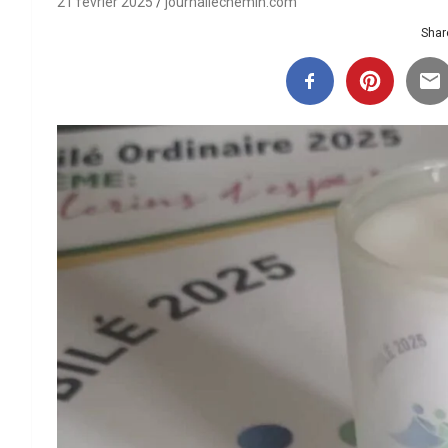
21 février 2025
journallechemin.com
Share