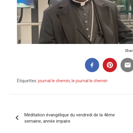
Share
Étiquettes:
journal le chemin
,
le journal le chemin
Navigation
Méditation évangélique du vendredi de la 4ème
de
semaine, année impaire
l’article