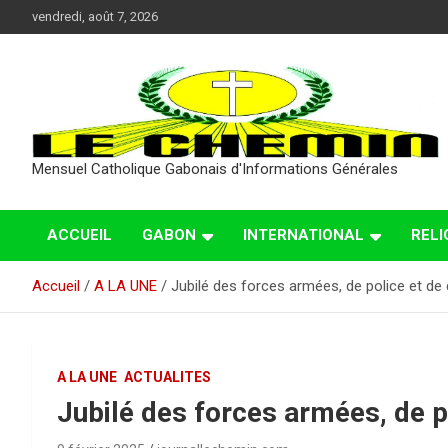
Aller
vendredi, août 7, 2026
au
contenu
Mensuel Catholique Gabonais d'Informations Générales
ACCUEIL
GABON
INTERNATIONAL
RELI
Accueil
A LA UNE
Jubilé des forces armées, de police et de
A LA UNE
ACTUALITES
Jubilé des forces armées, de p