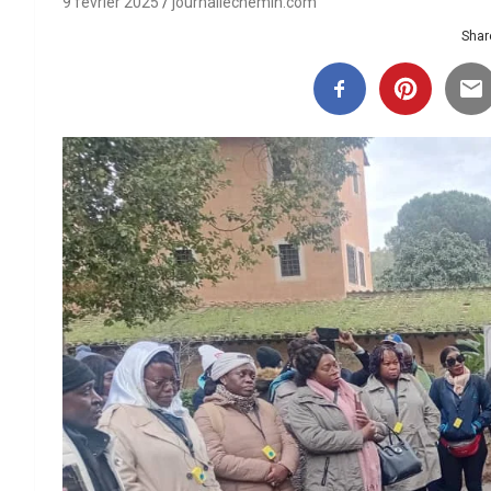
9 février 2025
journallechemin.com
Share