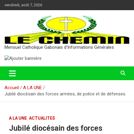
Aller
vendredi, août 7, 2026
au
contenu
Mensuel Catholique Gabonais d'Informations Générales
Accueil
A LA UNE
Jubilé diocésain des forces armées, de police et de défenses.
A LA UNE
ACTUALITES
Jubilé diocésain des forces