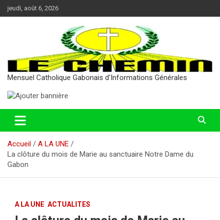
Aller
jeudi, août 6, 2026
au
contenu
Mensuel Catholique Gabonais d'Informations Générales
Accueil
A LA UNE
La clôture du mois de Marie au sanctuaire Notre Dame du
Gabon
A LA UNE
ACTUALITES