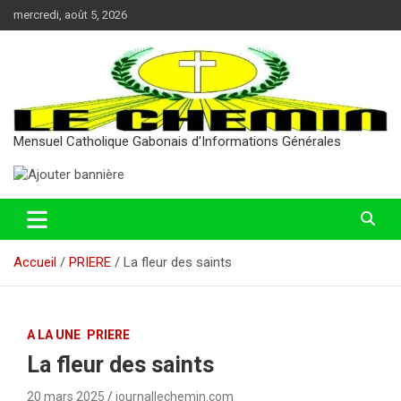
Aller
mercredi, août 5, 2026
au
contenu
Mensuel Catholique Gabonais d'Informations Générales
Accueil
PRIERE
La fleur des saints
A LA UNE
PRIERE
La fleur des saints
20 mars 2025
journallechemin.com