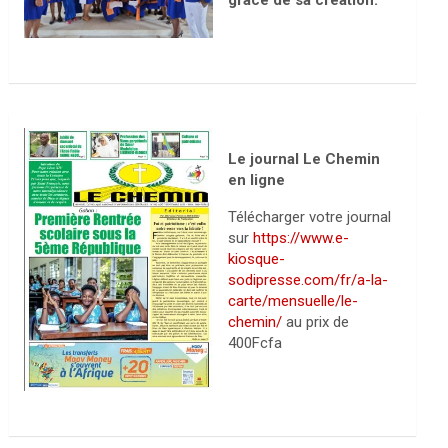
grâce de sa création.
Le journal Le Chemin
en ligne
Télécharger votre journal
sur
https://www.e-
kiosque-
sodipresse.com/fr/a-la-
carte/mensuelle/le-
chemin/
au prix de
400Fcfa