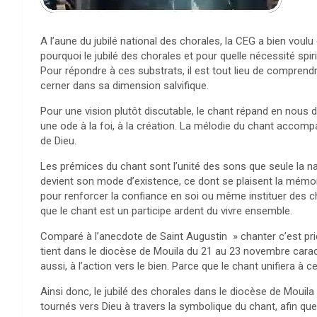
A l’aune du jubilé national des chorales, la CEG a bien voul
pourquoi le jubilé des chorales et pour quelle nécessité spiri
Pour répondre à ces substrats, il est tout lieu de comprendr
cerner dans sa dimension salvifique.
Pour une vision plutôt discutable, le chant répand en nous 
une ode à la foi, à la création. La mélodie du chant accomp
de Dieu.
Les prémices du chant sont l’unité des sons que seule la na
devient son mode d’existence, ce dont se plaisent la mémoire
pour renforcer la confiance en soi ou même instituer des cha
que le chant est un participe ardent du vivre ensemble.
Comparé à l’anecdote de Saint Augustin » chanter c’est prier 
tient dans le diocèse de Mouila du 21 au 23 novembre caracté
aussi, à l’action vers le bien. Parce que le chant unifiera à ce
Ainsi donc, le jubilé des chorales dans le diocèse de Mouila f
tournés vers Dieu à travers la symbolique du chant, afin qu