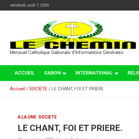
Aller
vendredi, août 7, 2026
au
contenu
Mensuel Catholique Gabonais d'Informations Générales
ACCUEIL
GABON
INTERNATIONAL
RELI
Accueil
SOCIETE
LE CHANT, FOI ET PRIERE.
A LA UNE
SOCIETE
LE CHANT, FOI ET PRIERE.