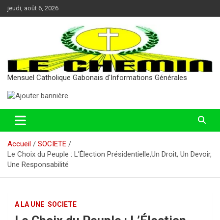
Aller
jeudi, août 6, 2026
au
contenu
Mensuel Catholique Gabonais d'Informations Générales
Accueil
SOCIETE
Le Choix du Peuple : L’Élection Présidentielle,Un Droit, Un Devoir,
Une Responsabilité
A LA UNE
SOCIETE