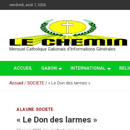
Aller
vendredi, août 7, 2026
au
contenu
Mensuel Catholique Gabonais d'Informations Générales
ACCUEIL
GABON
INTERNATIONAL
RELI
Accueil
SOCIETE
« Le Don des larmes »
A LA UNE
SOCIETE
« Le Don des larmes »