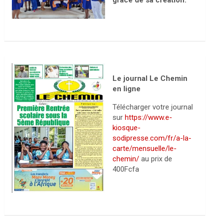
grâce de sa création.
Le journal Le Chemin
en ligne
Télécharger votre journal
sur
https://www.e-
kiosque-
sodipresse.com/fr/a-la-
carte/mensuelle/le-
chemin/
au prix de
400Fcfa