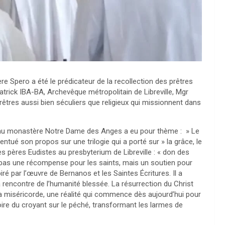
Père Spero a été le prédicateur de la recollection des prêtres
Patrick IBA-BA, Archevêque métropolitain de Libreville, Mgr
êtres aussi bien séculiers que religieux qui missionnent dans
line au monastère Notre Dame des Anges a eu pour thème : » Le
tué son propos sur une trilogie qui a porté sur » la grâce, le
es pères Eudistes au presbyterium de Libreville : « don des
pas une récompense pour les saints, mais un soutien pour
ré par l’œuvre de Bernanos et les Saintes Écritures. Il a
la rencontre de l’humanité blessée. La résurrection du Christ
la miséricorde, une réalité qui commence dès aujourd’hui pour
toire du croyant sur le péché, transformant les larmes de