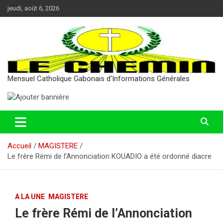
Aller
jeudi, août 6, 2026
au
contenu
Mensuel Catholique Gabonais d'Informations Générales
Accueil
MAGISTERE
Le frère Rémi de l’Annonciation KOUADIO a été ordonné diacre
A LA UNE
MAGISTERE
Le frère Rémi de l’Annonciation