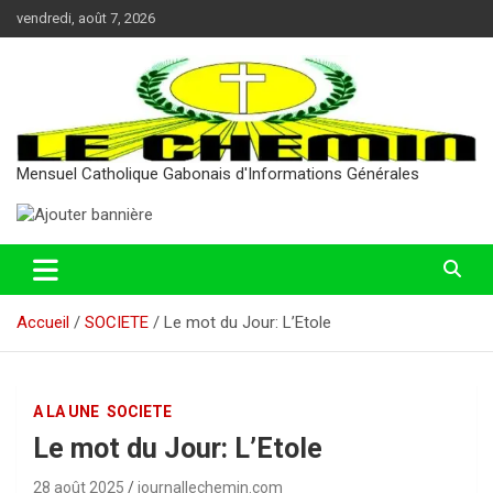
Aller
vendredi, août 7, 2026
au
contenu
Mensuel Catholique Gabonais d'Informations Générales
Accueil
SOCIETE
Le mot du Jour: L’Etole
A LA UNE
SOCIETE
Le mot du Jour: L’Etole
28 août 2025
journallechemin.com