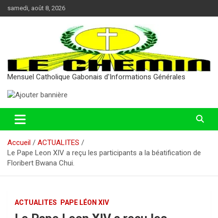
Aller
samedi, août 8, 2026
au
contenu
Mensuel Catholique Gabonais d'Informations Générales
Accueil
ACTUALITES
Le Pape Leon XIV a reçu les participants a la béatification de
Floribert Bwana Chui.
ACTUALITES
PAPE LÉON XIV