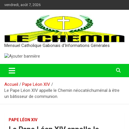
Aller
vendredi, août 7, 2026
au
contenu
Mensuel Catholique Gabonais d'Informations Générales
Accueil
Pape Léon XIV
Le Pape Léon XIV appelle le Chemin néocatéchuménal à être
un bâtisseur de communion.
PAPE LÉON XIV