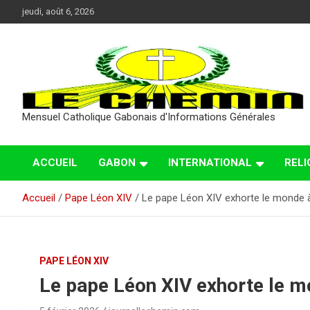
Aller
jeudi, août 6, 2026
au
contenu
Mensuel Catholique Gabonais d'Informations Générales
ACCUEIL
GABON
INTERNATIONAL
RELI
Accueil
Pape Léon XIV
Le pape Léon XIV exhorte le monde à 
PAPE LÉON XIV
Le pape Léon XIV exhorte le mo