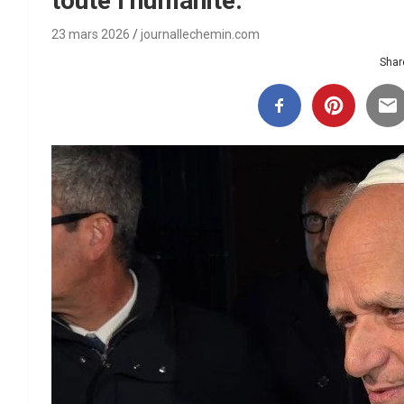
toute l’humanité.
23 mars 2026
journallechemin.com
Share