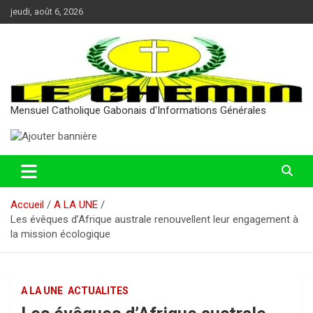
Aller
jeudi, août 6, 2026
au
contenu
Mensuel Catholique Gabonais d'Informations Générales
Accueil
A LA UNE
Les évêques d’Afrique australe renouvellent leur engagement à
la mission écologique
A LA UNE
ACTUALITES