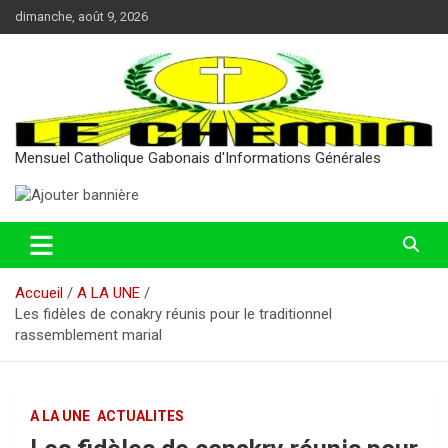
Aller
dimanche, août 9, 2026
au
contenu
Mensuel Catholique Gabonais d'Informations Générales
Accueil
A LA UNE
Les fidèles de conakry réunis pour le traditionnel
rassemblement marial
A LA UNE
ACTUALITES