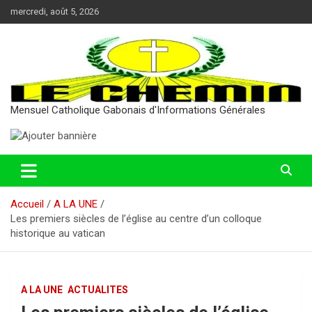
Aller
mercredi, août 5, 2026
au
contenu
Mensuel Catholique Gabonais d'Informations Générales
Accueil
A LA UNE
Les premiers siècles de l’église au centre d’un colloque
historique au vatican
A LA UNE
ACTUALITES